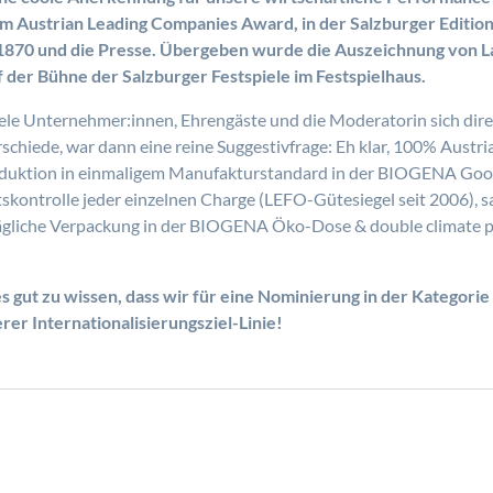
Austrian Leading Companies Award, in der Salzburger Edition 
 1870 und die Presse. Übergeben wurde die Auszeichnung von La
der Bühne der Salzburger Festspiele im Festspielhaus.
 viele Unternehmer:innen, Ehrengäste und die Moderatorin sich d
schiede, war dann eine reine Suggestivfrage: Eh klar, 100% Austr
roduktion in einmaligem Manufakturstandard in der BIOGENA Goo
skontrolle jeder einzelnen Charge (LEFO-Gütesiegel seit 2006), sa
liche Verpackung in der BIOGENA Öko-Dose & double climate pos
es gut zu wissen, dass wir für eine Nominierung in der Kategor
er Internationalisierungsziel-Linie!